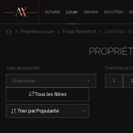
Acheter
Louer
Vendre
Hors Plan
A
Propriétés à louer
Emaar Beachfront
Grand Bleu To
PROPRIÉT
Type de propriété
Chambres à c
Quelconque
1
Tous les filtres
Trier par:
Popularité