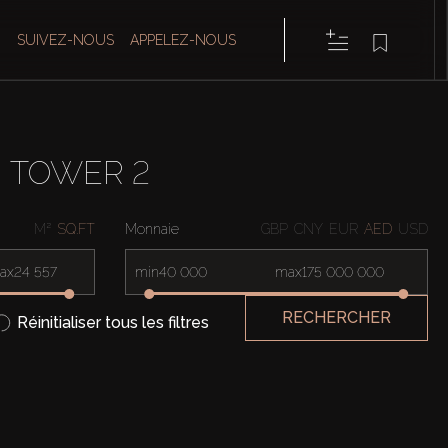
SUIVEZ-NOUS
APPELEZ-NOUS
U TOWER 2
M²
SQ.FT
Monnaie
GBP
CNY
EUR
AED
USD
ax
min
max
RECHERCHER
Réinitialiser tous les filtres