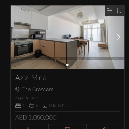
Azizi Mina
The Crescent
Appartement
1
2
996
sq.ft
AED 2,050,000