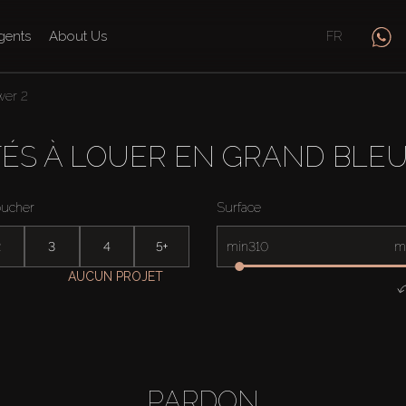
gents
About Us
FR
wer 2
ÉS À LOUER EN GRAND BLE
oucher
Surface
2
3
4
5+
min
m
AUCUN PROJET
PARDON