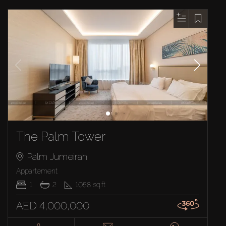
The Palm Tower
Palm Jumeirah
Appartement
1
2
1058
sq.ft
AED 4,000,000