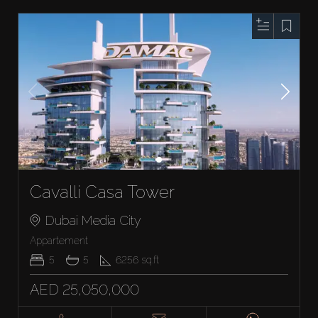
Cavalli Casa Tower
Dubai Media City
Appartement
5
5
6256
sq.ft
AED 25,050,000