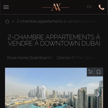
FR
2-chambre appartements à vendre à Downtown D
2-CHAMBRE APPARTEMENTS À
VENDRE À DOWNTOWN DUBAI
Rove Home Downtown
(1)
Grande At The Opera District