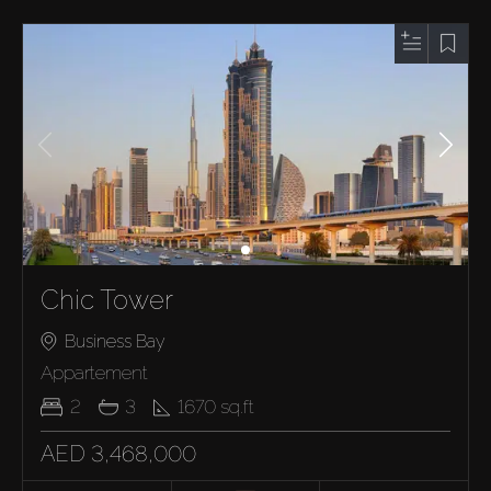
Chic Tower
Business Bay
Appartement
2
3
1670
sq.ft
AED 3,468,000