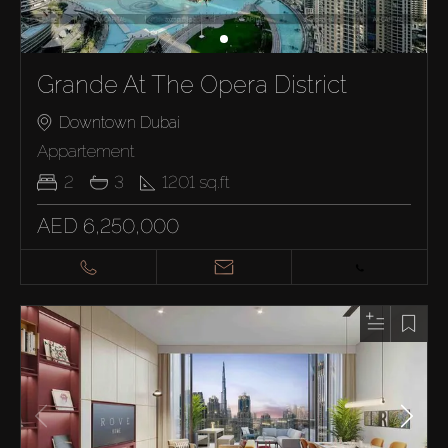
Grande At The Opera District
Downtown Dubai
Appartement
2
3
1201
sq.ft
AED 6,250,000