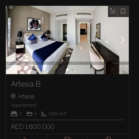
Artesia B
Artesia
Appartement
2
3
1369
sq.ft
AED 1,600,000