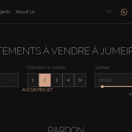
gents
About Us
FR
e
EMENTS À VENDRE À JUMEIR
Chambres à coucher
Surface
1
2
3
4
5+
min
AUCUN PROJET
PARDON