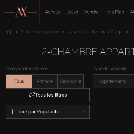
Acheter
Louer
Vendre
Hors Plan
A
2-chambre appartements à vendre à Jumeirah Village Circl
2-CHAMBRE APPART
Catégorie Immobilière
Type de propriété
Tous
Primaire
Secondaire
Appartements
Tous les filtres
Trier par:
Popularité