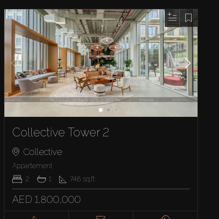
Collective Tower 2
Collective
Appartement
2
1
746
sq.ft
AED 1,800,000