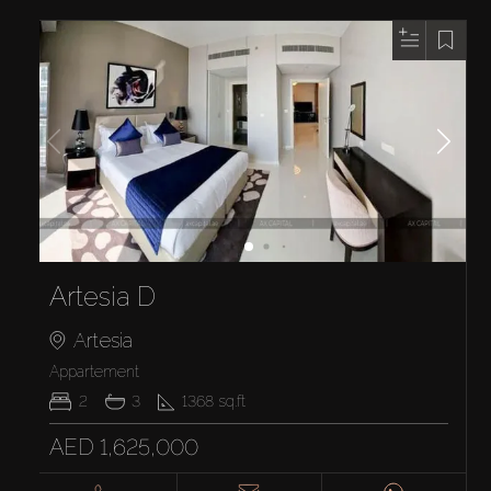
Artesia D
Artesia
Appartement
2
3
1368
sq.ft
AED 1,625,000