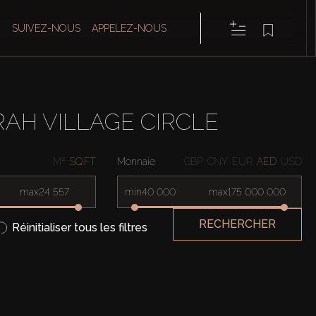
SUIVEZ-NOUS
APPELEZ-NOUS
AH VILLAGE CIRCLE
M²
SQ.FT
Monnaie
GBP
CNY
EUR
AED
USD
max
min
max
RECHERCHER
Réinitialiser tous les filtres