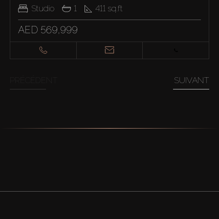
Studio
1
411
sq.ft
AED 569,999
PRÉCÉDENT
SUIVANT