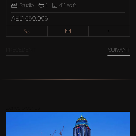
Studio
1
411
sq.ft
AED 569,999
PRÉCÉDENT
SUIVANT
Zones proches