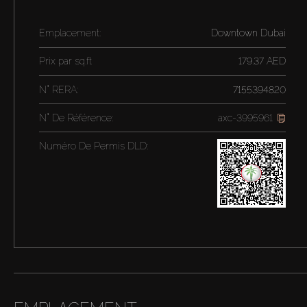
Emplacement:
Downtown Dubai
Prix par
sq.ft
179.37 AED
N° RERA:
7155394820
N° De Référence:
axc-3995961
Numéro De Permis DLD: