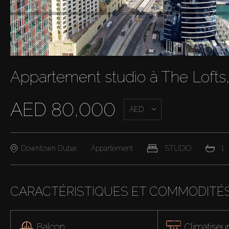
Appartement studio à The Lofts
AED 80,000
AED
Downtown Dubai
Appartement
STUDIO
1
CARACTÉRISTIQUES ET COMMODITÉ
Balcon
Climatiseu