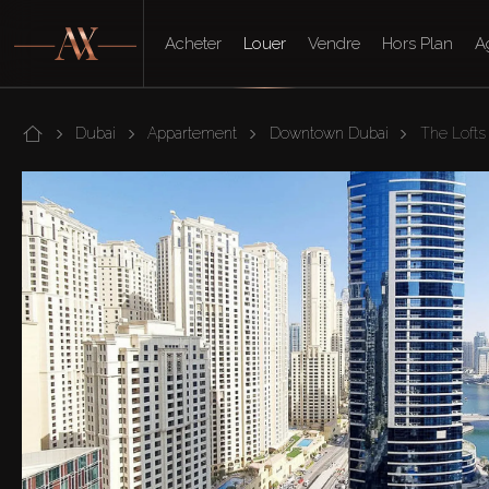
Acheter
Louer
Vendre
Hors Plan
A
Dubai
Appartement
Downtown Dubai
The Lofts