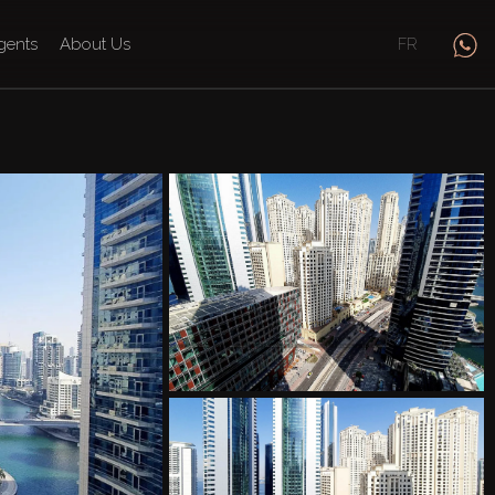
gents
About Us
FR