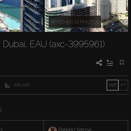
AFFICHER 15 PHOTOS
, Dubai, EAU (axc-3995961)
446 sq.ft
sq.ft
m²
S
rs
Parking fermé