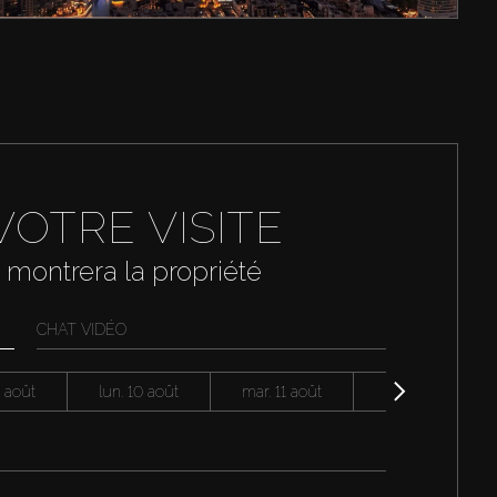
VOTRE VISITE
 montrera la propriété
CHAT VIDÉO
 août
lun. 10 août
mar. 11 août
mer. 12 août