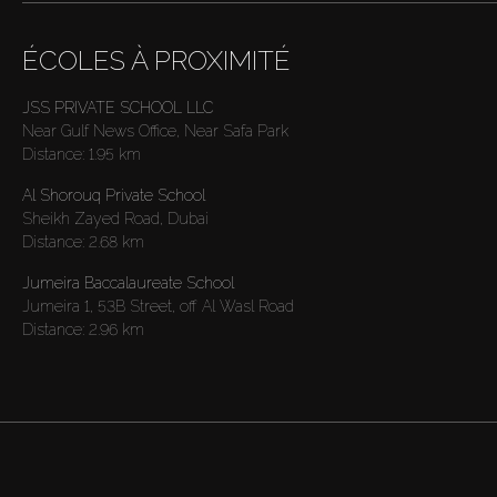
ÉCOLES À PROXIMITÉ
JSS PRIVATE SCHOOL LLC
Near Gulf News Office, Near Safa Park
Distance:
1.95 km
Al Shorouq Private School
Sheikh Zayed Road, Dubai
Distance:
2.68 km
Jumeira Baccalaureate School
Jumeira 1, 53B Street, off Al Wasl Road
Distance:
2.96 km