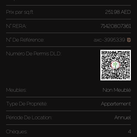
Prix par
sq.ft
251.98 AED
N° RERA:
71420807361
N° De Référence:
axc-3995339
Numéro De Permis DLD:
Meubles:
Non Meublé
Type De Propriété:
Appartement
Période De Location:
Annuel
Chèques:
4