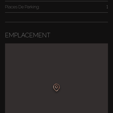
Places De Parking:
1
EMPLACEMENT