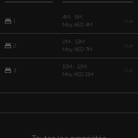
4M
-
5M
1
Vue
Moy.
AED 4M
2M
-
13M
2
Vue
Moy.
AED 7M
10M
-
12M
3
Vue
Moy.
AED 11M