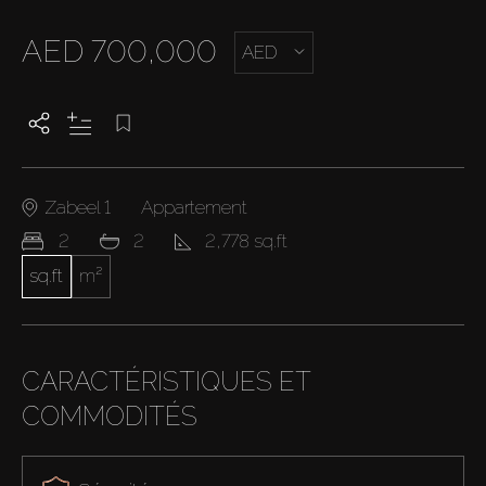
AED 700,000
AED
Zabeel 1
Appartement
2
2
2,778 sq.ft
sq.ft
m²
CARACTÉRISTIQUES ET
COMMODITÉS