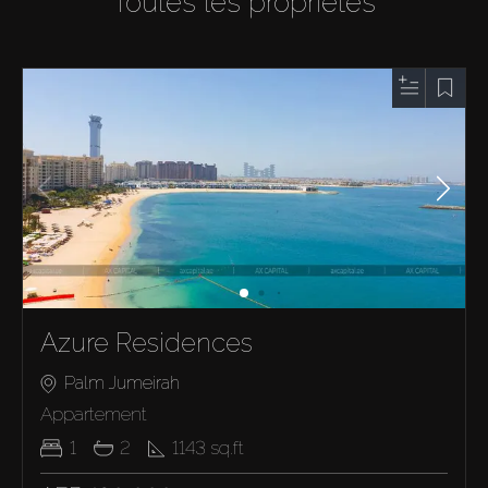
Toutes les propriétés
Azure Residences
Palm Jumeirah
Appartement
1
2
1143
sq.ft