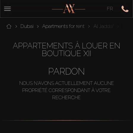
FR
Dubai
Apartments for rent
Al Jaddaf
Cult
APPARTEMENTS À LOUER EN
BOUTIQUE XII
PARDON
NOUS N'AVONS ACTUELLEMENT AUCUNE
PROPRIÉTÉ CORRESPONDANT À VOTRE
RECHERCHE