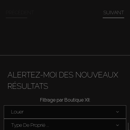
PRÉCÉDENT
SUIVANT
Acheter
Louer
Vendre
ALERTEZ-MOI DES NOUVEAUX
Hors Plan
RÉSULTATS
Agents
Filtrage par Boutique XII:
About Us
Louer
Type De Proprié ...