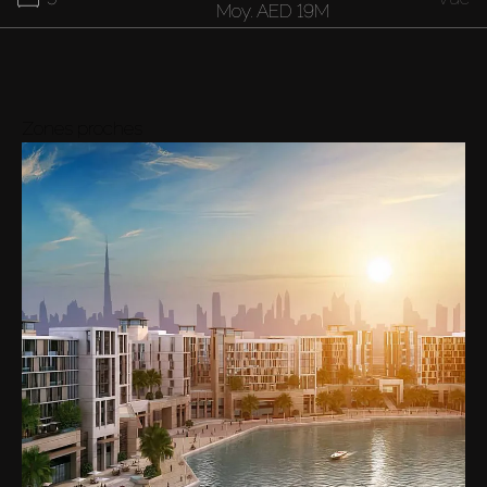
Moy.
AED 19M
22M
7
Vue
Moy.
AED 22M
Zones proches