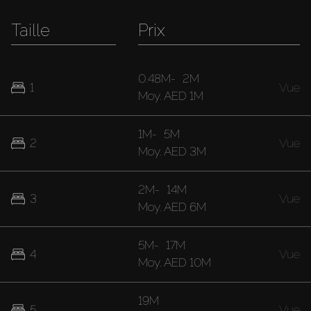
Taille
Prix
0.48M
-
2M
1
Vue
Moy.
AED 1M
1M
-
5M
2
Vue
Moy.
AED 3M
2M
-
14M
3
Vue
Moy.
AED 6M
5M
-
17M
4
Vue
Moy.
AED 10M
19M
5
Vue