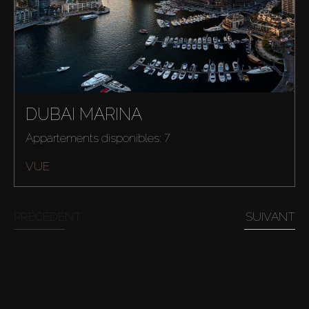
DUBAI MARINA
Acheter
Appartements disponibles: 7
VUE
Louer
PRÉCÉDENT
SUIVANT
Vendre
Hors Plan
Agents