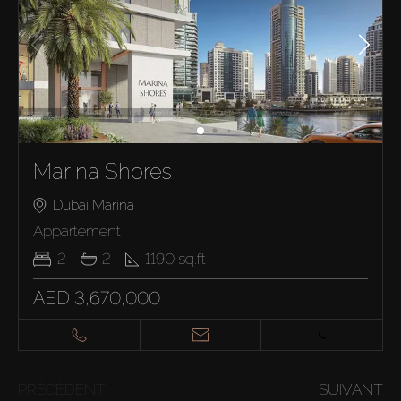
Marina Shores
Dubai Marina
Appartement
2
2
1190
sq.ft
AED 3,670,000
PRÉCÉDENT
SUIVANT