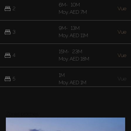
6M
-
10M
2
Vue
Moy.
AED 7M
9M
-
13M
3
Vue
Moy.
AED 11M
15M
-
23M
4
Vue
Moy.
AED 18M
1M
5
Vue
Moy.
AED 1M
Zones proches