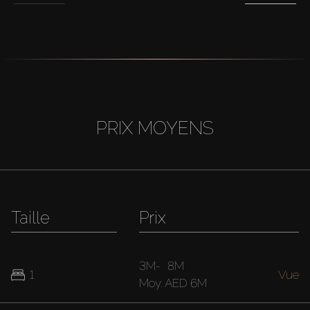
PRIX MOYENS
Taille
Prix
3M
-
8M
1
Vue
Moy.
AED 6M