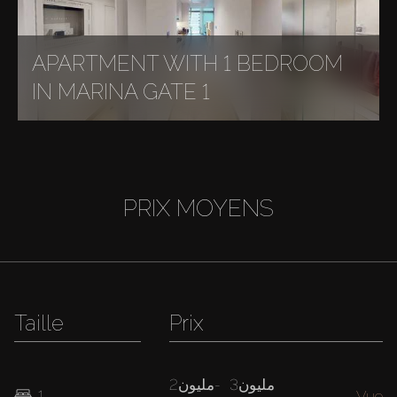
APARTMENT WITH 1 BEDROOM
IN MARINA GATE 1
PRIX MOYENS
Taille
Prix
3مليون
-
2مليون
1
Vue