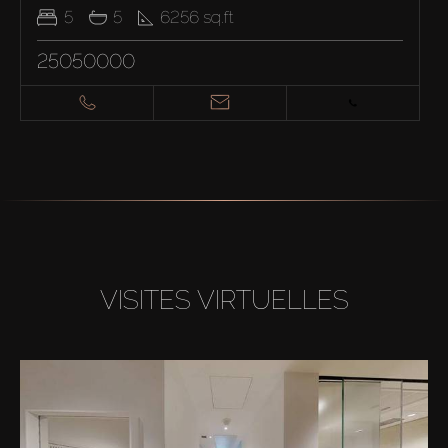
5
5
6256
sq.ft
25050000
VISITES VIRTUELLES