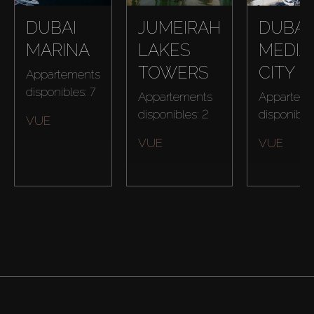
DUBAI
JUMEIRAH
DUBAI
MARINA
LAKES
MEDIA
Acheter
TOWERS
CITY
Appartements
Louer
disponibles: 7
Appartements
Appartem
disponibles: 2
disponibles
VUE
Vendre
VUE
VUE
Hors Plan
Agents
About Us