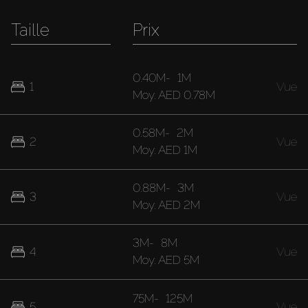
Taille
Prix
0.40M
-
1M
1
Vue
Moy.
AED 0.78M
0.58M
-
2M
2
Vue
Moy.
AED 1M
0.88M
-
3M
3
Vue
Moy.
AED 2M
3M
-
8M
4
Vue
Moy.
AED 5M
75M
-
125M
5
Vue