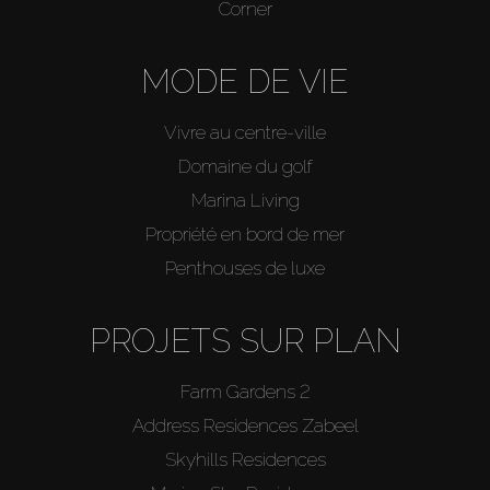
Corner
MODE DE VIE
Vivre au centre-ville
Domaine du golf
Marina Living
Propriété en bord de mer
Penthouses de luxe
PROJETS SUR PLAN
Farm Gardens 2
Address Residences Zabeel
Skyhills Residences