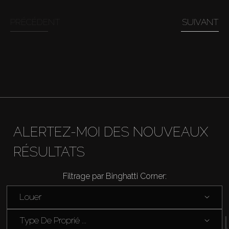
Acheter
PRÉCÉDENT
SUIVANT
Louer
Vendre
Hors Plan
ALERTEZ-MOI DES NOUVEAUX
Agents
RÉSULTATS
About Us
Filtrage par Binghatti Corner:
Louer
Type De Proprié ...