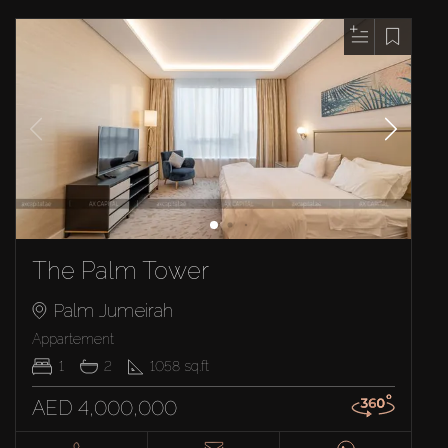
The Palm Tower
Palm Jumeirah
Appartement
1
2
1058
sq.ft
AED 4,000,000