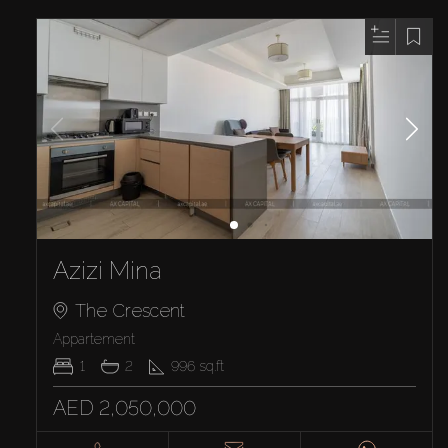
Azizi Mina
The Crescent
Appartement
1
2
996
sq.ft
AED 2,050,000