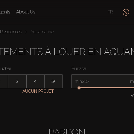
gents
About Us
FR
 Residences
Aquamarine
TEMENTS À LOUER EN AQUA
oucher
Surface
2
3
4
5+
min
m
AUCUN PROJET
PARDON