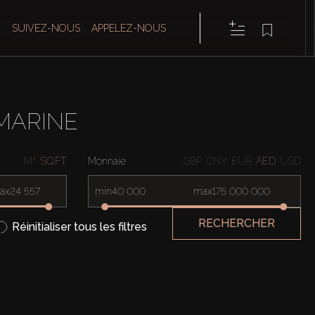
SUIVEZ-NOUS
APPELEZ-NOUS
MARINE
M²
SQ.FT
Monnaie
GBP
CNY
EUR
AED
USD
ax
min
max
RECHERCHER
Réinitialiser tous les filtres