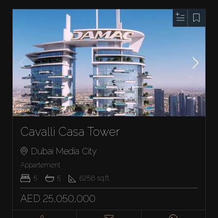
Cavalli Casa Tower
Dubai Media City
Appartement
5
5
6256
sq.ft
AED 25,050,000