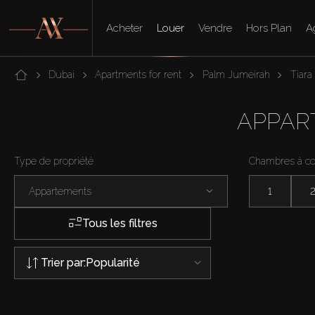
Acheter
Louer
Vendre
Hors Plan
A
Dubai
Apartments for rent
Palm Jumeirah
Tiara
APPAR
Type de propriété
Chambres à c
Appartements
1
Tous les filtres
Trier par:
Popularité