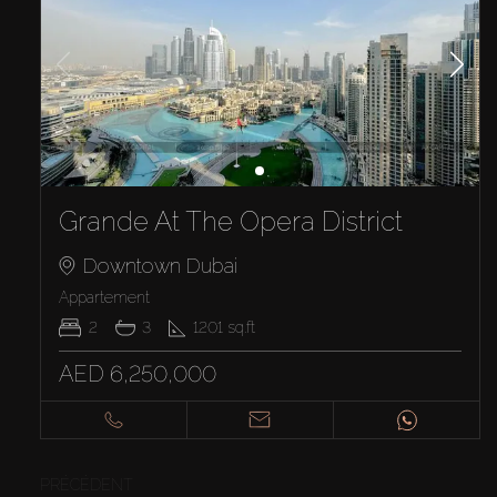
Grande At The Opera District
Downtown Dubai
Appartement
2
3
1201
sq.ft
AED 6,250,000
PRÉCÉDENT