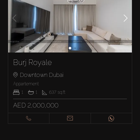
Burj Royale
Downtown Dubai
Appartement
1
1
637
sq.ft
AED 2,000,000