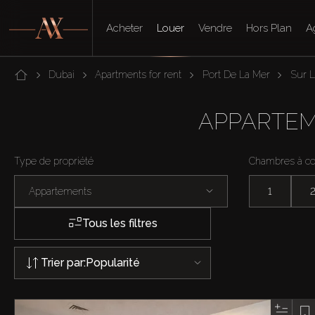
Acheter
Louer
Vendre
Hors Plan
A
Dubai
Apartments for rent
Port De La Mer
Sur 
APPARTEME
Type de propriété
Chambres à c
Appartements
1
Tous les filtres
Trier par:
Popularité