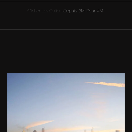
Afficher Les Options
Depuis
3M
Pour
4M