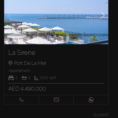
La Sirene
Port De La Mer
Appartement
2
3
1202
sq.ft
AED 4,490,000
SUIVANT