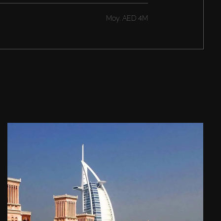
Moy.
AED 4M