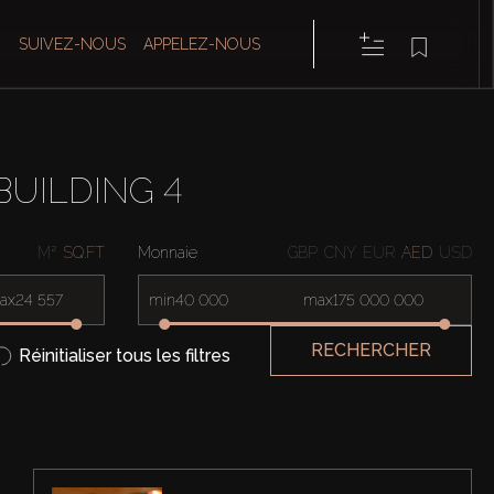
SUIVEZ-NOUS
APPELEZ-NOUS
BUILDING 4
M²
SQ.FT
Monnaie
GBP
CNY
EUR
AED
USD
ax
min
max
RECHERCHER
Réinitialiser tous les filtres