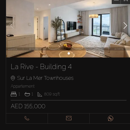
La Rive - Building 4
Sur La Mer Townhouses
Appartement
1
1
809
sq.ft
AED 155,000