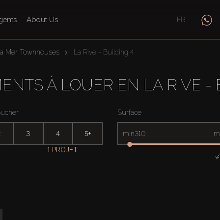
gents
About Us
FR
La Mer Townhouses
La Rive - Building 4
NTS À LOUER EN LA RIVE - 
oucher
Surface
2
3
4
5+
min
m
1 PROJET