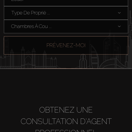
Type De Proprié ...
Hors Plan
Chambres À Cou ...
Agents
PRÉVENEZ-MOI
About Us
OBTENEZ UNE
CONSULTATION D'AGENT