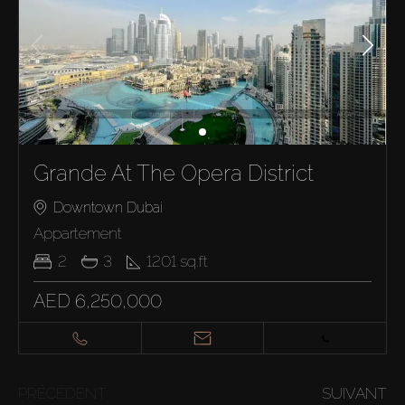
Grande At The Opera District
Downtown Dubai
Appartement
2
3
1201
sq.ft
AED 6,250,000
PRÉCÉDENT
SUIVANT