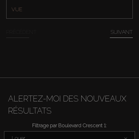
VUE
PRÉCÉDENT
SUIVANT
ALERTEZ-MOI DES NOUVEAUX
Acheter
RÉSULTATS
Louer
Filtrage par Boulevard Crescent 1:
Vendre
Louer