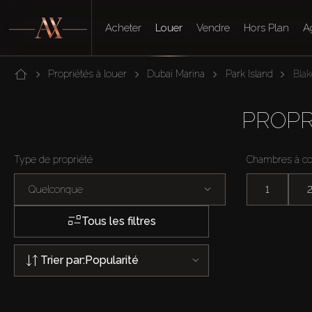
Acheter
Louer
Vendre
Hors Plan
A
Propriétés à louer
Dubai Marina
Park Island
Blak
PROPR
Type de propriété
Chambres à c
Quelconque
1
Tous les filtres
Trier par:
Popularité