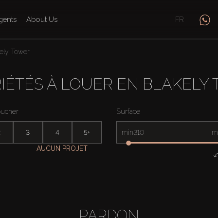
gents
About Us
FR
ely Tower
IÉTÉS À LOUER EN BLAKELY
oucher
Surface
2
3
4
5+
min
m
AUCUN PROJET
PARDON