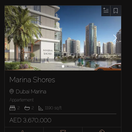
Marina Shores
Dubai Marina
Appartement
2
2
1190
sq.ft
AED 3,670,000