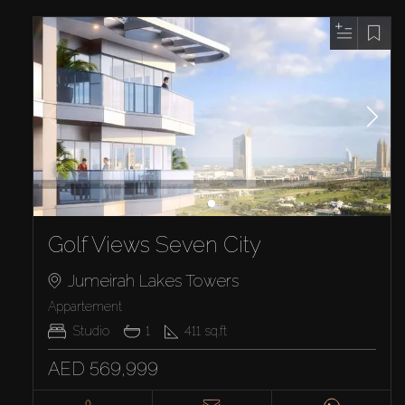
Golf Views Seven City
Jumeirah Lakes Towers
Appartement
Studio
1
411
sq.ft
AED 569,999