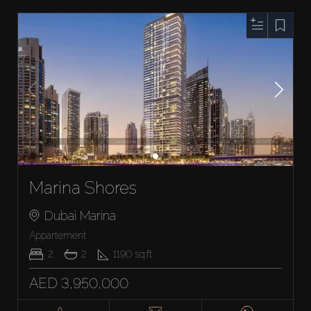
Marina Shores
Dubai Marina
Appartement
2
2
1190
sq.ft
AED 3,950,000