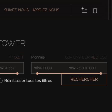
SUIVEZ-NOUS
APPELEZ-NOUS
 TOWER
M²
SQ.FT
Monnaie
GBP
CNY
EUR
AED
USD
ax
min
max
RECHERCHER
Réinitialiser tous les filtres