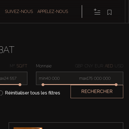
SUIVEZ-NOUS
APPELEZ-NOUS
BAT
M²
SQ.FT
Monnaie
GBP
CNY
EUR
AED
USD
ax
min
max
RECHERCHER
Réinitialiser tous les filtres