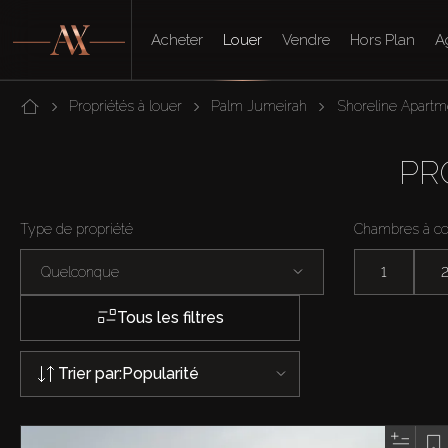
Acheter
Louer
Vendre
Hors Plan
A
Propriétés à louer
Palm Jumeirah
Shoreline Apartm
PR
Type de propriété
Chambres à c
Quelconque
1
Tous les filtres
Trier par:
Popularité