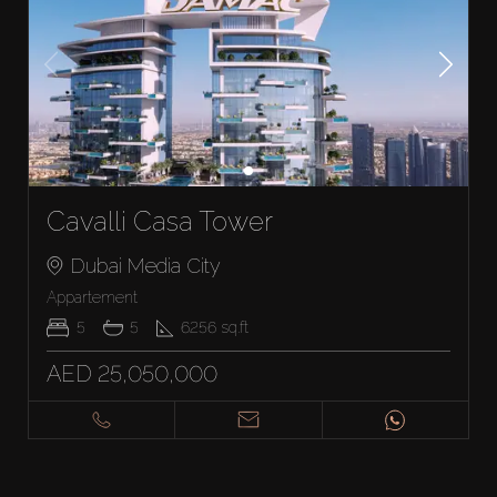
Cavalli Casa Tower
Dubai Media City
Appartement
5
5
6256
sq.ft
AED 25,050,000