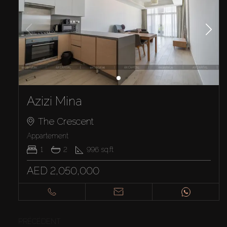
Azizi Mina
The Crescent
Appartement
1
2
996
sq.ft
AED 2,050,000
PRÉCÉDENT