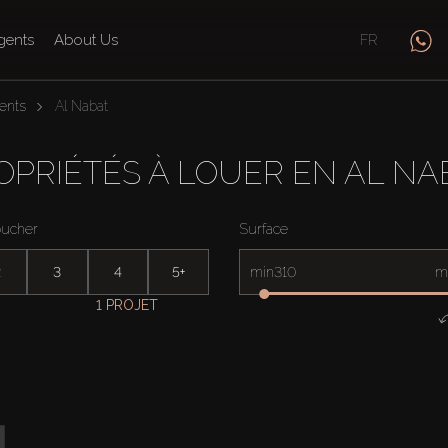
gents
About Us
FR
ents
Al Nabat
OPRIÉTÉS À LOUER EN AL NA
oucher
Surface
2
3
4
5+
min
m
1 PROJET