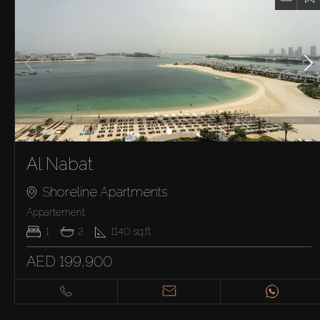
Al Nabat
Shoreline Apartments
Appartement
1
2
1140
sq.ft
AED 199,900