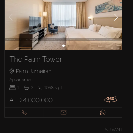
The Palm Tower
Palm Jumeirah
Appartement
1
2
1058
sq.ft
AED 4,000,000
SUIVANT