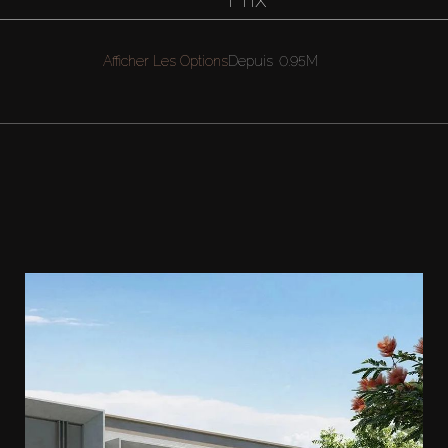
Afficher Les Options
Depuis
0.95M