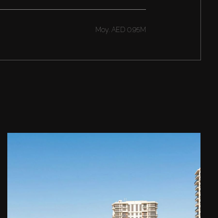
Moy.
AED 0.95M