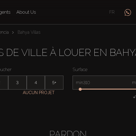
gents
About Us
FR
encia
Bahya Villas
 DE VILLE À LOUER EN BAHY
oucher
Surface
2
3
4
5+
min
m
AUCUN PROJET
PARDON