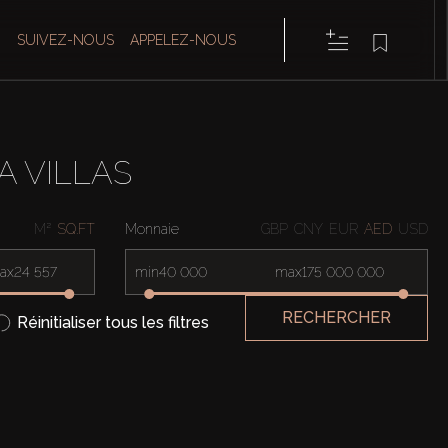
SUIVEZ-NOUS
APPELEZ-NOUS
A VILLAS
M²
SQ.FT
Monnaie
GBP
CNY
EUR
AED
USD
ax
min
max
RECHERCHER
Réinitialiser tous les filtres