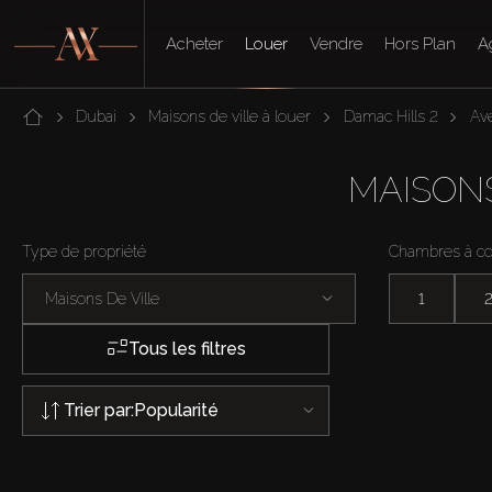
Acheter
Louer
Vendre
Hors Plan
A
Dubai
Maisons de ville à louer
Damac Hills 2
Av
MAISONS
Type de propriété
Chambres à c
Maisons De Ville
1
Tous les filtres
Trier par:
Popularité