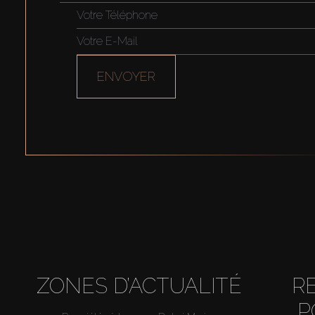
ENVOYER
ZONES D’ACTUALITÉ
R
P