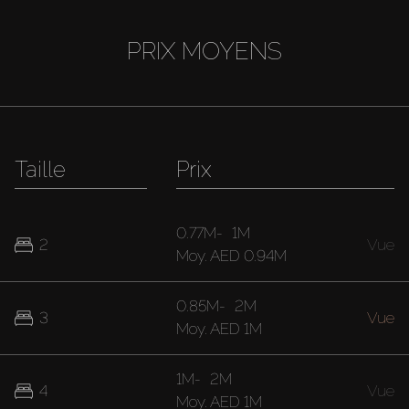
PRIX MOYENS
Taille
Prix
0.77M
-
1M
2
Vue
Moy.
AED 0.94M
0.85M
-
2M
3
Vue
Moy.
AED 1M
1M
-
2M
4
Vue
Moy.
AED 1M