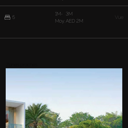
1M
-
3M
5
Vue
Moy.
AED 2M
Zones proches