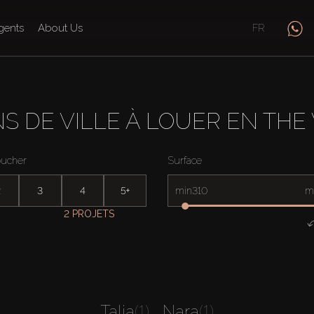
gents
About Us
FR
S DE VILLE À LOUER EN THE
oucher
Surface
2
3
4
5+
min
m
2 PROJETS
Talia
(1)
Nara
(1)