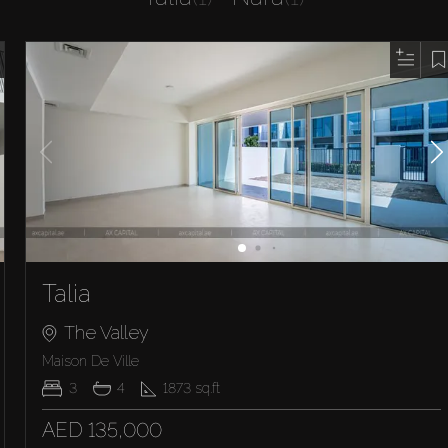
Talia
The Valley
Maison De Ville
3
4
1873
sq.ft
AED 135,000