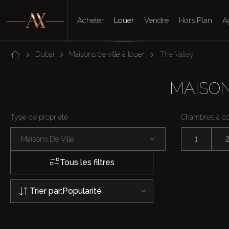
Acheter
Louer
Vendre
Hors Plan
A
Dubai
Maisons de ville à louer
The Valley
MAISON
Type de propriété
Chambres à c
Maisons De Ville
1
Tous les filtres
Trier par:
Popularité