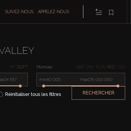
SUIVEZ-NOUS
APPELEZ-NOUS
 VALLEY
M²
SQ.FT
Monnaie
GBP
CNY
EUR
AED
USD
ax
min
max
RECHERCHER
Réinitialiser tous les filtres