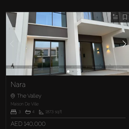
Nara
The Valley
Maison De Ville
3
4
1873
sq.ft
AED 140,000