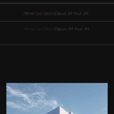
Afficher Les Options
Depuis
1M
Pour
2M
Afficher Les Options
Depuis
2M
Pour
2M