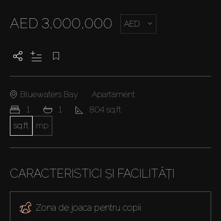
AED 3,000,000
AED
Bluewaters Bay
Apartament
1
1
804 sq.ft
sq.ft
mp
CARACTERISTICI ȘI FACILITĂȚI
Zona de joaca pentru copii