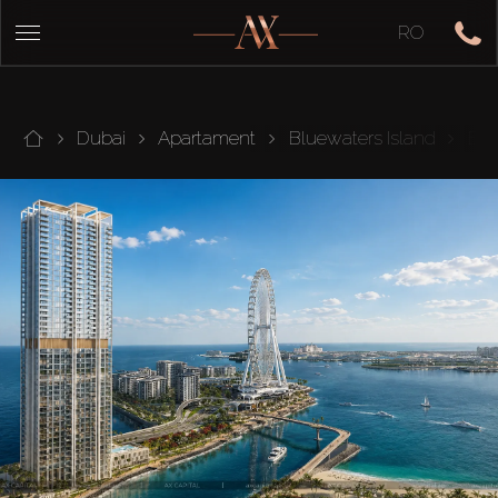
RO
Dubai
Apartament
Bluewaters Island
Blu