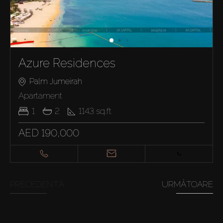
Azure Residences
Palm Jumeirah
Apartament
1
2
1143
sq.ft
AED 190,000
PRECEDENTĂ
URMĂTOARE