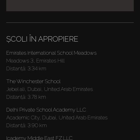
ȘCOLI ÎN APROPIERE
Emirates International School Meadows
Meadows 3, Emirates Hill
Distanţă:
3.34 km
The Winchester School
Jebel ali, Dubai, United Arab Emirates
Cumpărați
Distanţă:
3.78 km
Delhi Private School Academy LLC
Închiriați
Academic City, Dubai, United Arab Emirates
Distanţă:
3.90 km
Vânzare
Icademy Middle East FZ.LLC