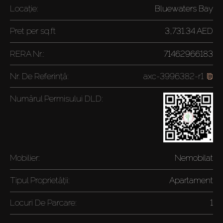
Locație:
Bluewaters Bay
Pret per
sq.ft
3,731.34 AED
RERA Nr.:
71462966183
Nr. De Referință:
axc-3996382-r1
Numărul Permisului DLD:
Mobilier:
Nemobilat
Tipul Proprietății:
Apartament
Locuri De Parcare:
1