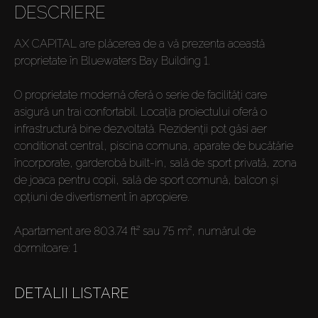
DESCRIERE
AX CAPITAL are plăcerea de a vă prezenta această
proprietate în Bluewaters Bay Building 1.
O proprietate modernă oferă o serie de facilități care
asigură un trai confortabil. Locația proiectului oferă o
infrastructură bine dezvoltată. Rezidenții pot găsi aer
conditionat central, piscina comuna, aparate de bucătărie
încorporate, garderobă built-in, sală de sport privată, zona
de joaca pentru copii, sală de sport comună, balcon și
opțiuni de divertisment în apropiere.
Apartament are 803.74 ft² sau 75 m², numărul de
dormitoare: 1
DETALII LISTARE