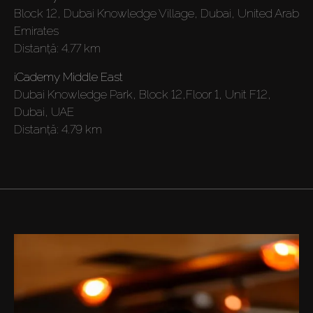
Block 12, Dubai Knowledge Village, Dubai, United Arab
Off-Plan
Emirates
Distanţă:
4.77 km
Agenți
iCademy Middle East
Dubai Knowledge Park, Block 12,Floor 1, Unit F12,
About Us
Dubai, UAE
Distanţă:
4.79 km