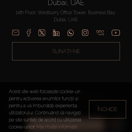
Dubai, UAE
14th Floor, Westburry Office Tower, Business Bay,
Dubai, UAE
SUNAȚI-NE
Acest site web folosește cookie-uri
AX CAPITAL ©2026 Toate drepturile rezervate
pentru activarea anumitor funcții și
Termeni de
Politica de
Harta site-
pentru a vă îmbunătăți experiența
utilizare
Confidențialitate
ului
ÎNCHIDE
utilizatorului. Continuând să navigați
pe site sunteți de acord cu utilizarea
TOATE FILTRELE
cookie-urilor.
Mai multe informații