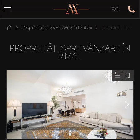
RO
Proprietăți de vânzare în Dubai
Jumeirah Beach
PROPRIETĂȚI SPRE VÂNZARE ÎN
RIMAL