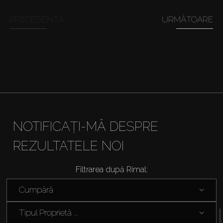
Cumpărați
PRECEDENTĂ
URMĂTOARE
Închiriați
Vânzare
Off-Plan
NOTIFICAȚI-MĂ DESPRE
Agenți
REZULTATELE NOI
About Us
Filtrarea după Rimal:
Cumpără
Tipul Proprietă ...