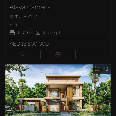
Alaya Gardens
Tilal Al Ghaf
Vilă
4
5
6507
sq.ft
AED 13,500,000