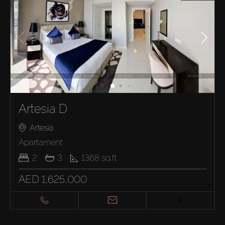
Artesia D
Artesia
Apartament
2
3
1368
sq.ft
AED 1,625,000