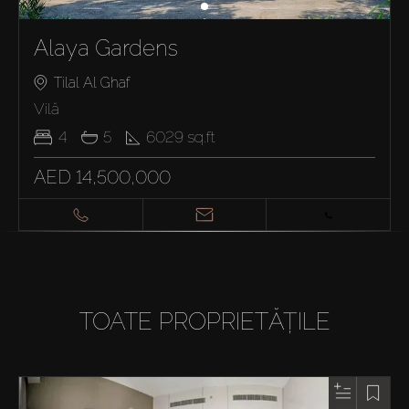
Alaya Gardens
Tilal Al Ghaf
Vilă
4
5
6029
sq.ft
AED 14,500,000
TOATE PROPRIETĂȚILE