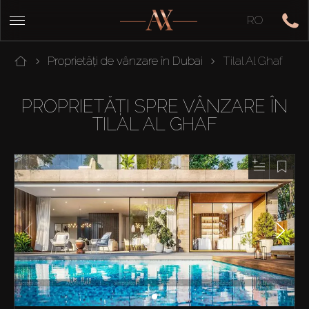
RO
Proprietăți de vânzare în Dubai
Tilal Al Ghaf
PROPRIETĂȚI SPRE VÂNZARE ÎN
TILAL AL GHAF