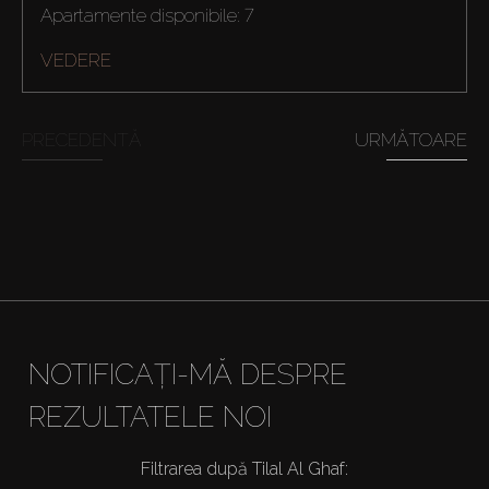
Apartamente disponibile: 7
VEDERE
Cumpărați
PRECEDENTĂ
URMĂTOARE
Închiriați
Vânzare
Off-Plan
Agenți
NOTIFICAȚI-MĂ DESPRE
About Us
REZULTATELE NOI
Filtrarea după Tilal Al Ghaf: