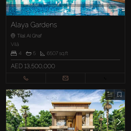
Alaya Gardens
Tilal Al Ghaf
Vilă
4
5
6507
sq.ft
AED 13,500,000