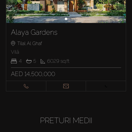
Alaya Gardens
Tilal Al Ghaf
Vilă
4
5
6029
sq.ft
AED 14,500,000
PRETURI MEDII