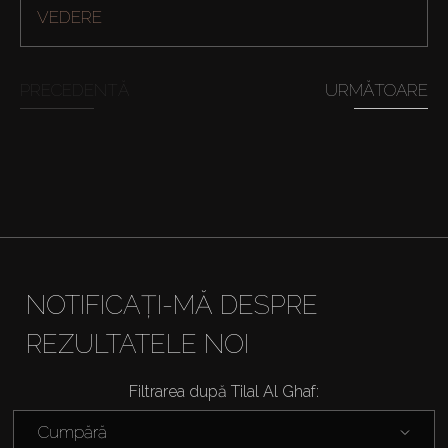
VEDERE
Cumpărați
Închiriați
PRECEDENTĂ
URMĂTOARE
Vânzare
Off-Plan
Agenți
NOTIFICAȚI-MĂ DESPRE
About Us
REZULTATELE NOI
Filtrarea după Tilal Al Ghaf:
Cumpără