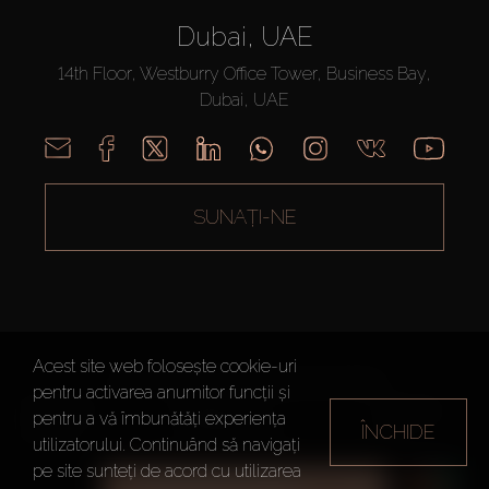
Dubai, UAE
14th Floor, Westburry Office Tower, Business Bay,
Dubai, UAE
SUNAȚI-NE
Acest site web folosește cookie-uri
AX CAPITAL ©2026 Toate drepturile rezervate
pentru activarea anumitor funcții și
Termeni de
Politica de
Harta site-
pentru a vă îmbunătăți experiența
utilizare
Confidențialitate
ului
ÎNCHIDE
utilizatorului. Continuând să navigați
pe site sunteți de acord cu utilizarea