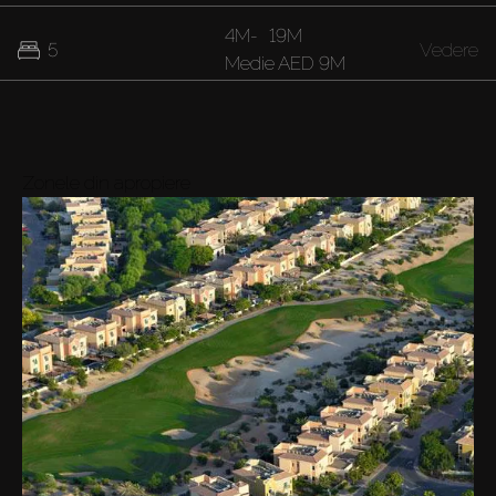
4M
-
19M
5
Vedere
Medie
AED 9M
9M
-
40M
6
Vedere
Medie
AED 21M
Zonele din apropiere
35M
7
Vedere
Medie
AED 35M