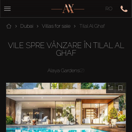
RO
Dubai
Villas for sale
Tilal Al Ghaf
VILE SPRE VÂNZARE ÎN TILAL AL
GHAF
Alaya Gardens
(2)