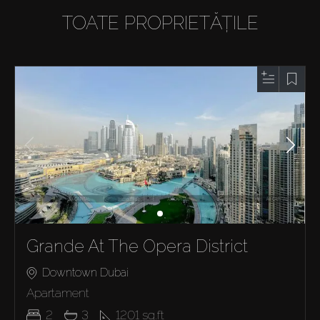
TOATE PROPRIETĂȚILE
Grande At The Opera District
Downtown Dubai
Apartament
2
3
1201
sq.ft