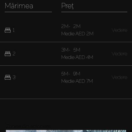
Mărimea
Preț
2M
-
2M
1
Vedere
Medie
AED 2M
3M
-
5M
2
Vedere
Medie
AED 4M
5M
-
9M
3
Vedere
Medie
AED 7M
Zonele din apropiere