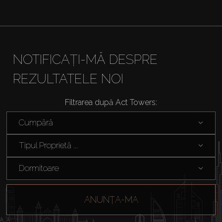
Închiriați
Vânzare
NOTIFICAȚI-MĂ DESPRE
REZULTATELE NOI
Off-Plan
Filtrarea după Act Towers:
Agenți
Cumpără
About Us
Tipul Proprietă ...
Dormitoare
ANUNȚA-MA