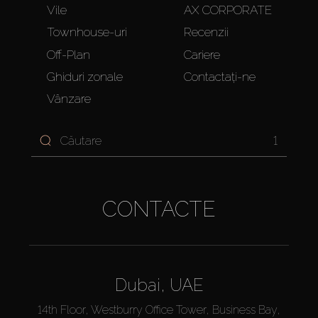
Vile
AX CORPORATE
Townhouse-uri
Recenzii
Off-Plan
Cariere
Ghiduri zonale
Contactați-ne
Vânzare
1
CONTACTE
Dubai, UAE
14th Floor, Westburry Office Tower, Business Bay,