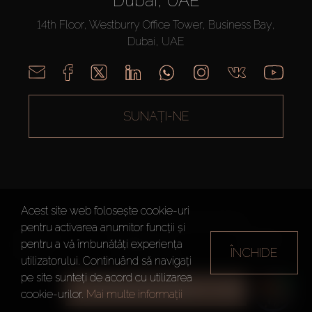
Dubai, UAE
14th Floor, Westburry Office Tower, Business Bay,
Dubai, UAE
SUNAȚI-NE
Acest site web folosește cookie-uri
AX CAPITAL ©2026 Toate drepturile rezervate
pentru activarea anumitor funcții și
Termeni de
Politica de
Harta site-
pentru a vă îmbunătăți experiența
ÎNCHIDE
utilizare
Confidențialitate
ului
utilizatorului. Continuând să navigați
pe site sunteți de acord cu utilizarea
TOATE FILTRELE
cookie-urilor.
Mai multe informații