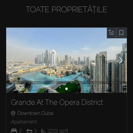
TOATE PROPRIETĂȚILE
Grande At The Opera District
Downtown Dubai
Apartament
2
3
1201
sq.ft