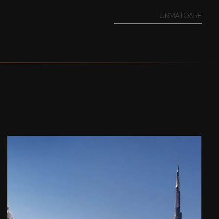
URMĂTOARE