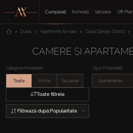
Cumpărați
Închiriați
Vânzare
Off-Pla
Dubai
Apartments for sale
Dubai Design District
CAMERE ȘI APARTAME
Categoria Imobiliare
Tipul Proprietății
Toate
Primar
Secundar
Apartamente
Toate filtrele
Filtrează după:
Popularitate