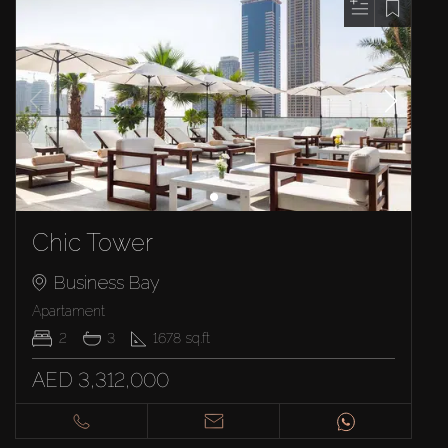
Chic Tower
Business Bay
Apartament
2
3
1678
sq.ft
AED 3,312,000