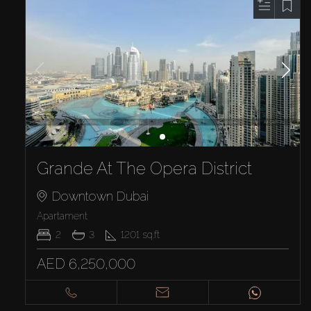
Grande At The Opera District
Downtown Dubai
Apartament
2
3
1201
sq.ft
AED 6,250,000