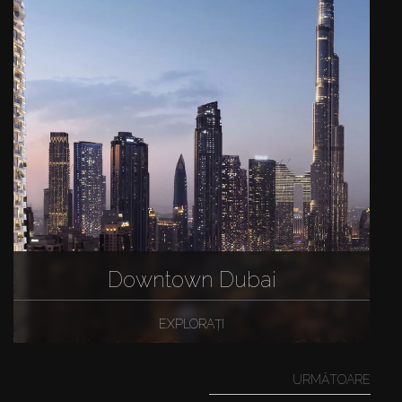
Downtown Dubai
EXPLORAȚI
URMĂTOARE