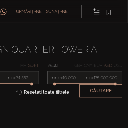
URMĂRIȚI-NE
SUNAȚI-NE
IGN QUARTER TOWER A
MP
SQ.FT
Valută
GBP
CNY
EUR
AED
USD
max
minim
max
CĂUTARE
Resetați toate filtrele