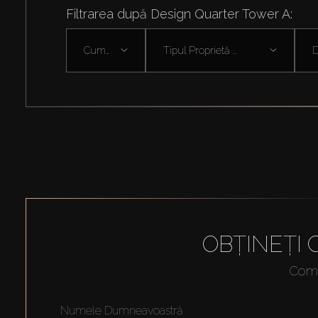
Filtrarea după Design Quarter Tower A:
Cumpără
Tipul Proprietă ...
D
OBȚINEȚI
Compl