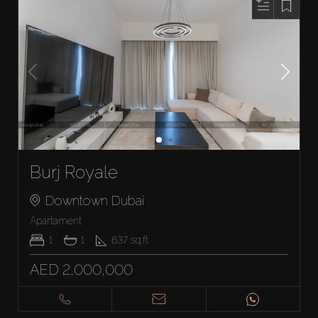
Burj Royale
Downtown Dubai
Apartament
1
1
637
sq.ft
AED 2,000,000