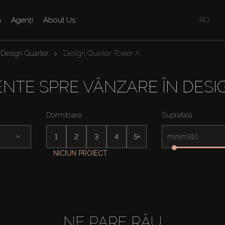
n
Agenți
About Us
RO
Design Quarter
Design Quarter Tower A
NTE SPRE VÂNZARE ÎN DES
Dormitoare
Suprafață
1
2
3
4
5+
minim
NICIUN PROIECT
NE PARE RĂU