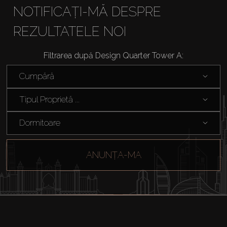
NOTIFICAȚI-MĂ DESPRE
REZULTATELE NOI
Filtrarea după Design Quarter Tower A:
Cumpărați
Cumpără
Închiriați
Tipul Proprietă ...
Dormitoare
Vânzare
ANUNȚA-MA
Off-Plan
Agenți
About Us