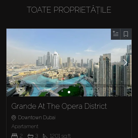
TOATE PROPRIETĂȚILE
Grande At The Opera District
Downtown Dubai
Apartament
2
3
1201
sq.ft