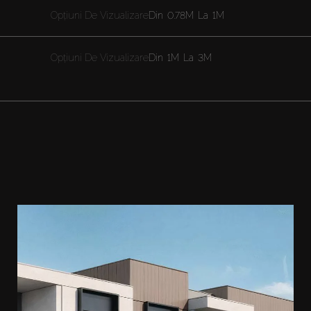
Opțiuni De Vizualizare
Din
0.78M
La
1M
Opțiuni De Vizualizare
Din
1M
La
3M