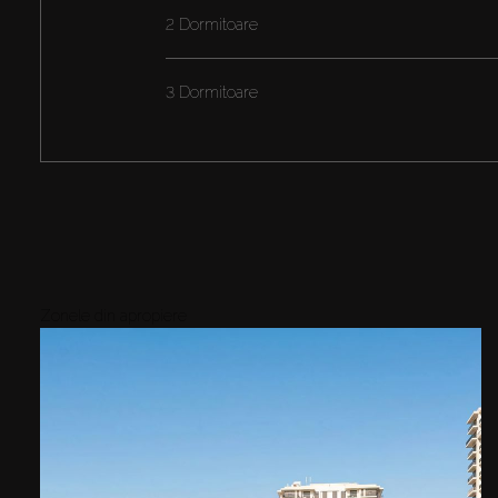
2 Dormitoare
3 Dormitoare
Zonele din apropiere