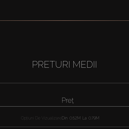
PRETURI MEDII
Preț
Opțiuni De Vizualizare
Din
0.52M
La
0.79M