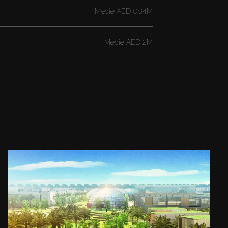
Medie
AED 0.94M
Medie
AED 2M