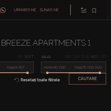
URMĂRIȚI-NE
SUNAȚI-NE
 BREEZE APARTMENTS 1
MP
SQ.FT
Valută
GBP
CNY
EUR
AED
USD
max
minim
max
CĂUTARE
Resetați toate filtrele