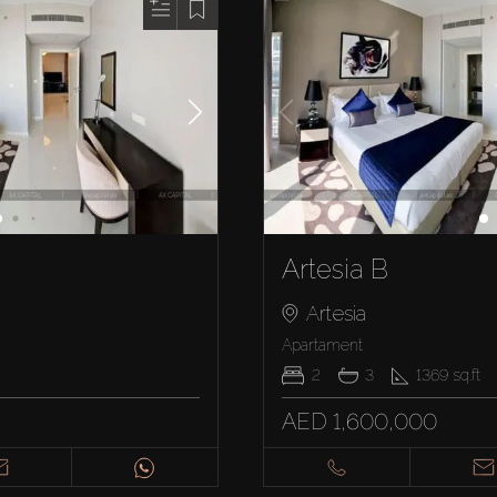
Artesia B
Artesia
Apartament
2
3
1369
sq.ft
AED 1,600,000