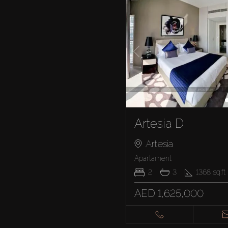
Artesia D
Artesia
Apartament
2
3
1368
sq.ft
AED 1,625,000