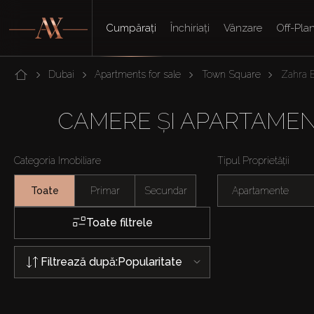
Cumpărați
Închiriați
Vânzare
Off-Pla
Dubai
Apartments for sale
Town Square
Zahra 
CAMERE ȘI APARTAMEN
Categoria Imobiliare
Tipul Proprietății
Toate
Primar
Secundar
Apartamente
Toate filtrele
Filtrează după:
Popularitate