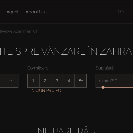
n
Agenți
About Us
RO
Breeze Apartments 1
TE SPRE VÂNZARE ÎN ZAHRA
Dormitoare
Suprafață
1
2
3
4
5+
minim
NICIUN PROIECT
NE PARE RĂU