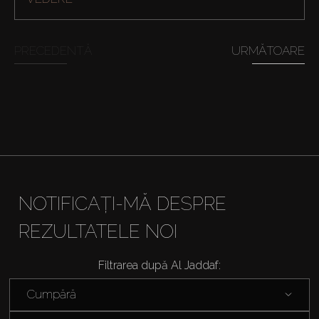
Cumpărați
PRECEDENTĂ
URMĂTOARE
Închiriați
Vânzare
Off-Plan
NOTIFICAȚI-MĂ DESPRE
Agenți
REZULTATELE NOI
About Us
Filtrarea după Al Jaddaf:
Cumpără