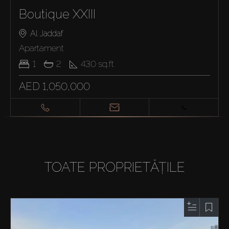
Boutique XXIII
Al Jaddaf
Apartament
1
2
430
sq.ft
AED 1,050,000
TOATE PROPRIETĂȚILE