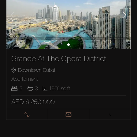
Grande At The Opera District
Downtown Dubai
Apartament
2
3
1201
sq.ft
AED 6,250,000