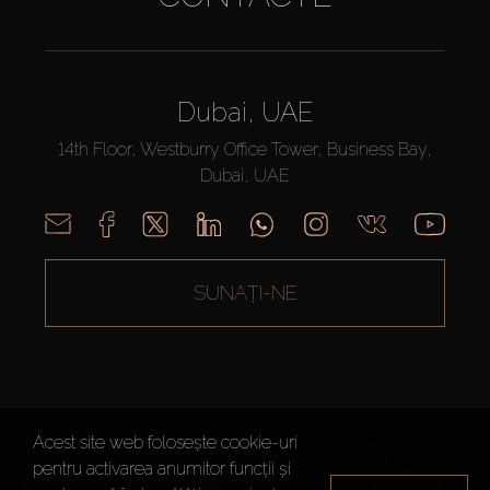
Dubai, UAE
14th Floor, Westburry Office Tower, Business Bay,
Dubai, UAE
SUNAȚI-NE
Acest site web folosește cookie-uri
AX CAPITAL ©2026 Toate drepturile rezervate
pentru activarea anumitor funcții și
Termeni de
Politica de
Harta site-