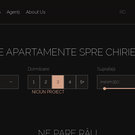
n
Agenți
About Us
RO
 APARTAMENTE SPRE CHIRIE
Dormitoare
Suprafață
1
2
3
4
5+
minim
NICIUN PROIECT
NE PARE RĂU