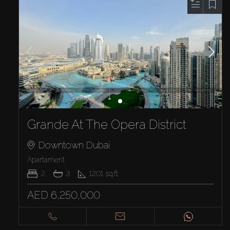
Grande At The Opera District
Downtown Dubai
Apartament
2
3
1201
sq.ft
AED 6,250,000