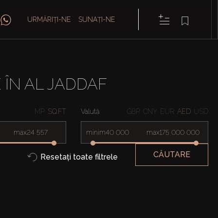
URMĂRIȚI-NE
SUNAȚI-NE
 ÎN AL JADDAF
MP
SQ.FT
Valută
GBP
CNY
EUR
AED
USD
max
minim
max
CĂUTARE
Resetați toate filtrele