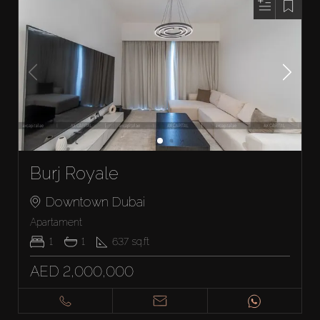
Burj Royale
Downtown Dubai
Apartament
1
1
637
sq.ft
AED 2,000,000