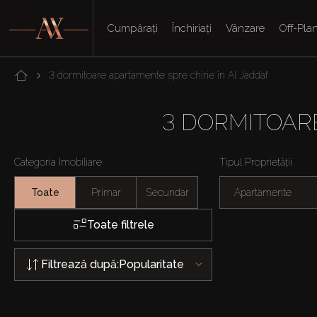
Cumpărați
Închiriați
Vânzare
Off-Pla
3 dormitoare apartamente spre chirie în Al Jaddaf
3 DORMITOARE
Categoria Imobiliare
Tipul Proprietății
Toate
Primar
Secundar
Apartamente
Toate filtrele
Filtrează după:
Popularitate