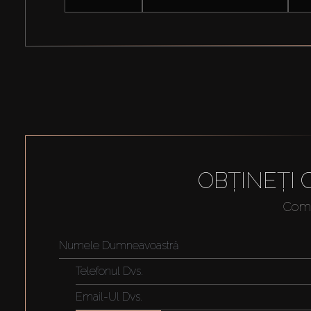
OBȚINEȚI
Compl