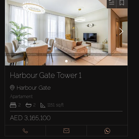
Harbour Gate Tower 1
Harbour Gate
Apartament
2
2
1151
sq.ft
AED 3,165,100