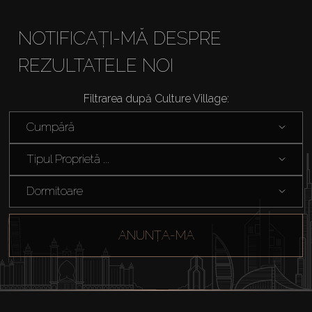
NOTIFICAȚI-MĂ DESPRE
REZULTATELE NOI
Cumpărați
Filtrarea după Culture Village:
Cumpără
Închiriați
Tipul Proprietă ...
Vânzare
Dormitoare
Off-Plan
ANUNȚA-MA
Agenți
About Us