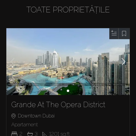
TOATE PROPRIETĂȚILE
Grande At The Opera District
Downtown Dubai
Apartament
2
3
1201
sq.ft