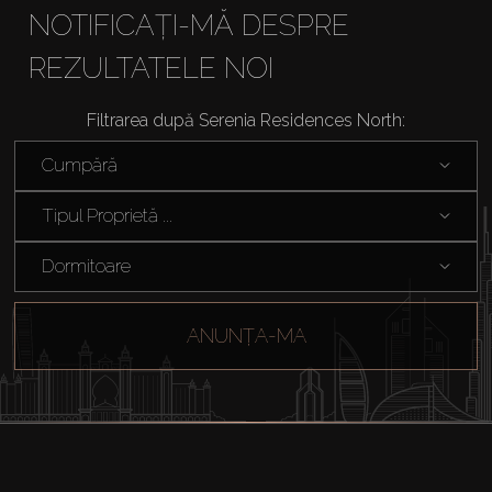
NOTIFICAȚI-MĂ DESPRE
REZULTATELE NOI
Filtrarea după Serenia Residences North:
Cumpărați
Cumpără
Închiriați
Tipul Proprietă ...
Dormitoare
Vânzare
ANUNȚA-MA
Off-Plan
Agenți
About Us