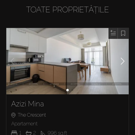
TOATE PROPRIETĂȚILE
Azizi Mina
The Crescent
Apartament
1
2
996
sq.ft