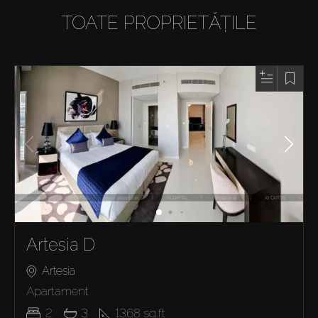
TOATE PROPRIETĂȚILE
Artesia D
Artesia
Apartament
2
3
1368
sq.ft