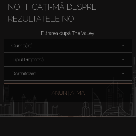
NOTIFICAȚI-MĂ DESPRE
REZULTATELE NOI
Filtrarea după The Valley:
Cumpărați
Cumpără
Închiriați
Tipul Proprietă ...
Dormitoare
Vânzare
ANUNȚA-MA
Off-Plan
Agenți
About Us