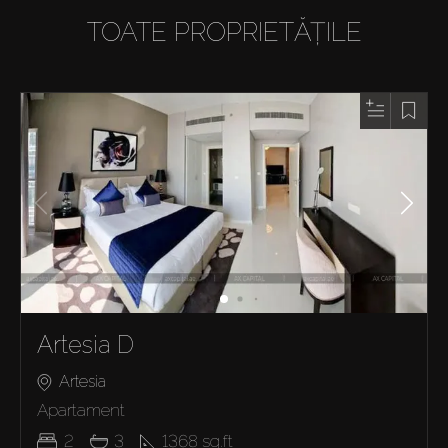
TOATE PROPRIETĂȚILE
Artesia D
Artesia
Apartament
2
3
1368
sq.ft