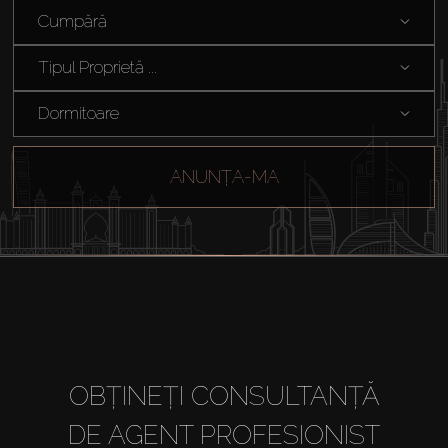
Cumpără
Tipul Proprietă ...
Cumpărați
Dormitoare
Închiriați
ANUNȚA-MA
Vânzare
Off-Plan
Agenți
About Us
OBȚINEȚI CONSULTANȚĂ
DE AGENT PROFESIONIST