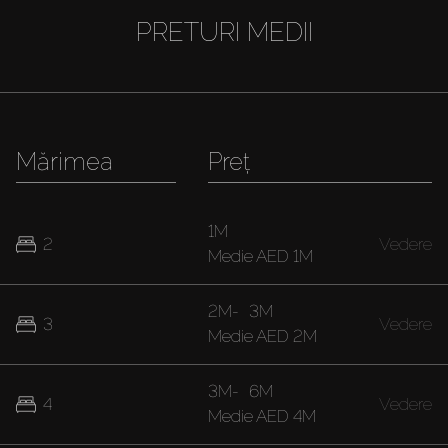
PRETURI MEDII
Mărimea
Preț
1M
2
Vedere
Medie
AED 1M
2M
-
3M
3
Vedere
Medie
AED 2M
3M
-
6M
4
Vedere
Medie
AED 4M