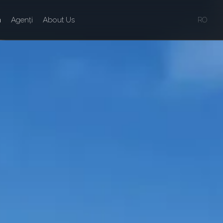
n
Agenți
About Us
RO