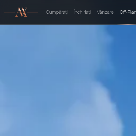
Cumpărați
Închiriați
Vânzare
Off-Pla