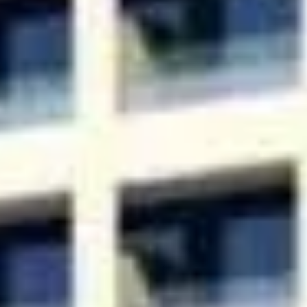
Cumpărați
Închiriați
Vânzare
Off-Plan
Agenți
About Us