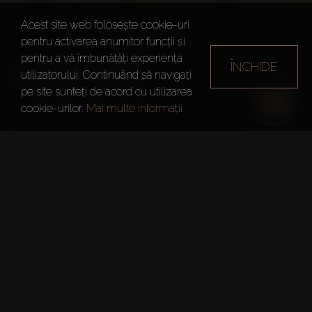
Acest site web folosește cookie-uri
pentru activarea anumitor funcții și
pentru a vă îmbunătăți experiența
ÎNCHIDE
AZIZI STAR
utilizatorului. Continuând să navigați
pe site sunteți de acord cu utilizarea
Dubai
Azizi Star
cookie-urilor.
Mai multe informații
Informații Sumare
Project:
Azizi Star
Dezvoltator:
Azizi Developments
Data Predării:
15 Mai 2021
Numărul Permisului DLD: