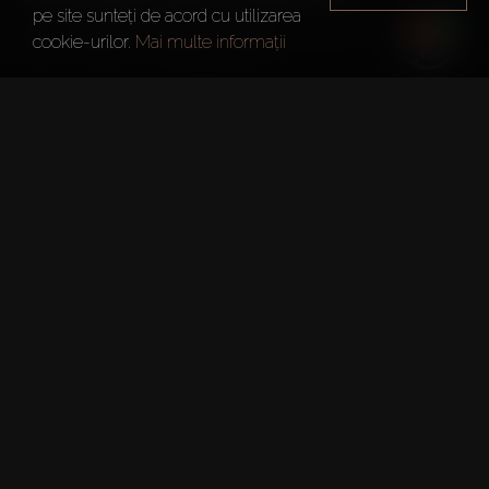
pe site sunteți de acord cu utilizarea
Dubai
Harbour Lights
cookie-urilor.
Mai multe informații
Informații Sumare
Project:
Harbour Lights
Dezvoltator:
Damac Properties
Etaje:
52
Data Predării:
30 Iun. 2027
Numărul Permisului DLD: