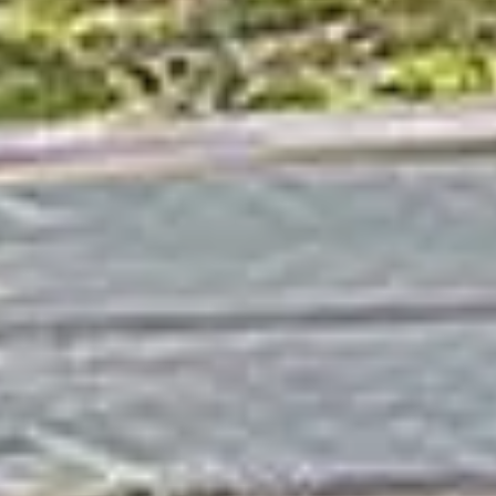
Cumpărați
Închiriați
Vânzare
Off-Plan
Agenți
About Us