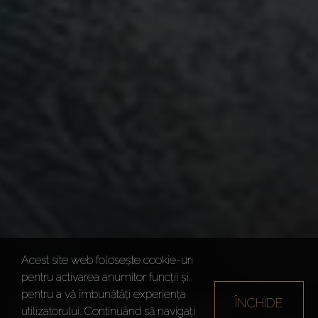
Acest site web folosește cookie-uri
pentru activarea anumitor funcții și
pentru a vă îmbunătăți experiența
ÎNCHIDE
HARBOUR LIGHTS
utilizatorului. Continuând să navigați