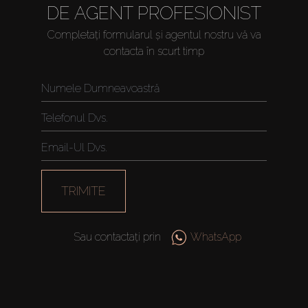
DE AGENT PROFESIONIST
Completați formularul și agentul nostru vă va
contacta în scurt timp
Cumpărați
Închiriați
Vânzare
TRIMITE
Off-Plan
Sau contactați prin
WhatsApp
Agenți
About Us