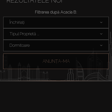
REZULTATELE NOI
Filtrarea după Acacia B:
Cumpărați
Închiriați
Închiriați
Tipul Proprietă ...
Dormitoare
Vânzare
Off-Plan
ANUNȚA-MA
Agenți
About Us