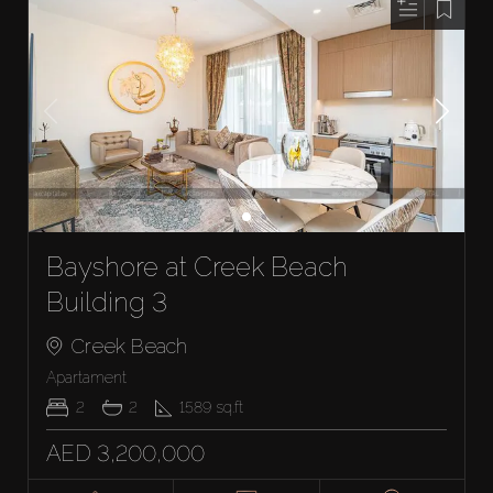
Bayshore at Creek Beach
Building 3
Creek Beach
Apartament
2
2
1589
sq.ft
AED 3,200,000