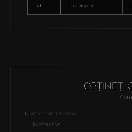
Închiriați
Tipul Proprietă ...
D
OBȚINEȚI
Compl