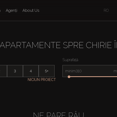
n
Agenți
About Us
RO
APARTAMENTE SPRE CHIRIE 
Suprafață
2
3
4
5+
minim
m
NICIUN PROIECT
NE PARE RĂU