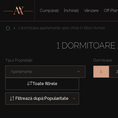
Cumpărați
Închiriați
Vânzare
Off-Pla
1 dormitoare apartamente spre chirie în Bliss Homes
1 DORMITOARE 
Tipul Proprietății
Dormitoare
Apartamente
1
Toate filtrele
Filtrează după:
Popularitate