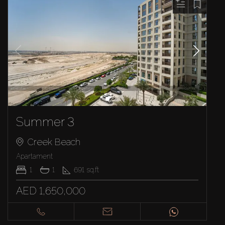
Summer 3
Creek Beach
Apartament
1
1
691
sq.ft
AED 1,650,000