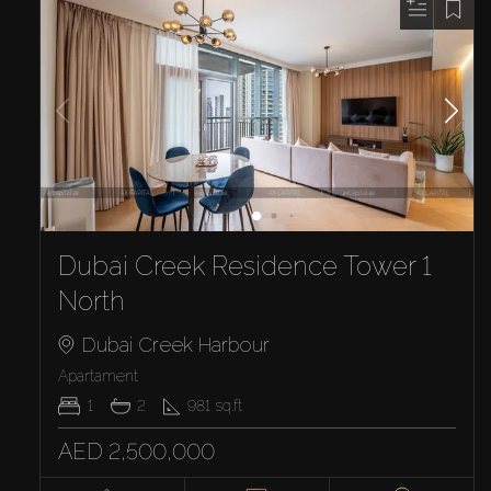
Dubai Creek Residence Tower 1
North
Dubai Creek Harbour
Apartament
1
2
981
sq.ft
AED 2,500,000