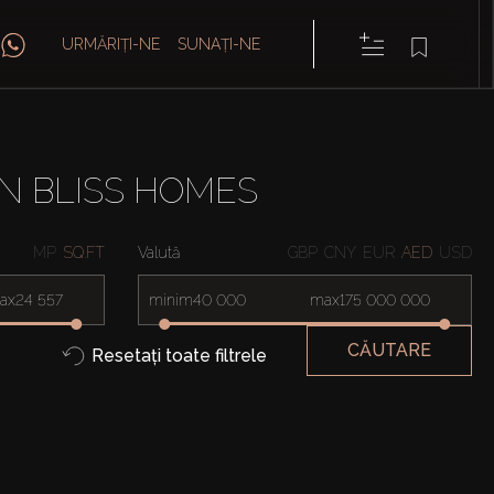
URMĂRIȚI-NE
SUNAȚI-NE
ÎN BLISS HOMES
MP
SQ.FT
Valută
GBP
CNY
EUR
AED
USD
ax
minim
max
CĂUTARE
Resetați toate filtrele