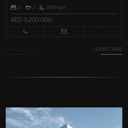
2
2
1589
sq.ft
AED 3,200,000
PRECEDENTĂ
URMĂTOARE
Zonele din apropiere