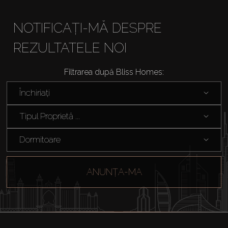
NOTIFICAȚI-MĂ DESPRE
REZULTATELE NOI
Cumpărați
Filtrarea după Bliss Homes:
Închiriați
Închiriați
Tipul Proprietă ...
Vânzare
Dormitoare
Off-Plan
ANUNȚA-MA
Agenți
About Us