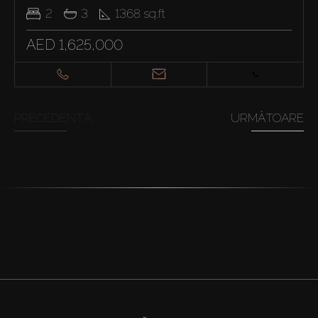
2
3
1368
sq.ft
AED 1,625,000
PRECEDENTĂ
URMĂTOARE