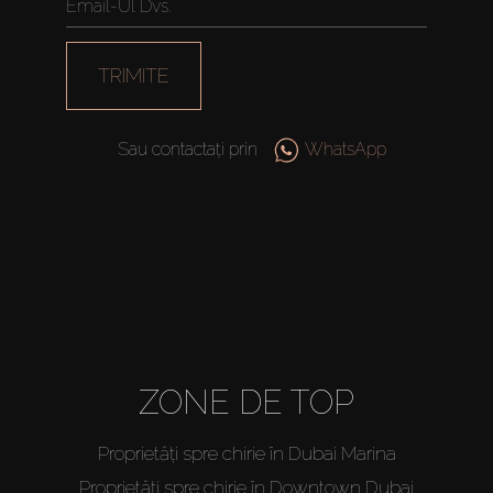
Off-Plan
TRIMITE
Agenți
About Us
Sau contactați prin
WhatsApp
ZONE DE TOP
Proprietăți spre chirie în Dubai Marina
Proprietăți spre chirie în Downtown Dubai