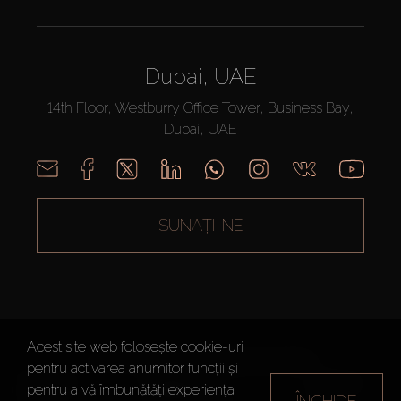
Dubai, UAE
14th Floor, Westburry Office Tower, Business Bay,
Dubai, UAE
SUNAȚI-NE
Acest site web folosește cookie-uri
AX CAPITAL ©2026 Toate drepturile rezervate
pentru activarea anumitor funcții și
Termeni de
Politica de
Harta site-
pentru a vă îmbunătăți experiența
ÎNCHIDE
utilizare
Confidențialitate
ului