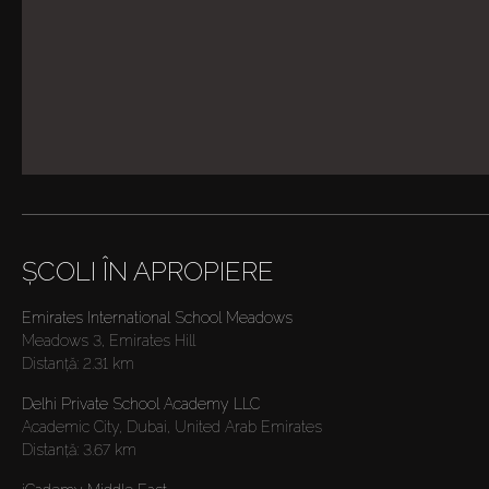
ȘCOLI ÎN APROPIERE
Emirates International School Meadows
Meadows 3, Emirates Hill
Distanţă:
2.31 km
Delhi Private School Academy LLC
Academic City, Dubai, United Arab Emirates
Distanţă:
3.67 km