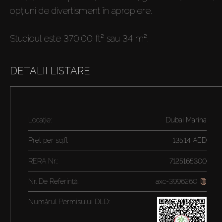
opțiuni de divertisment în apropiere.
Studioul este 370.00 ft² sau 34 m².
DETALII LISTARE
Locație:
Dubai Marina
Pret per
sq.ft
135.14 AED
RERA Nr.:
7125165300
Nr. De Referință:
axc-3996260
Numărul Permisului DLD: