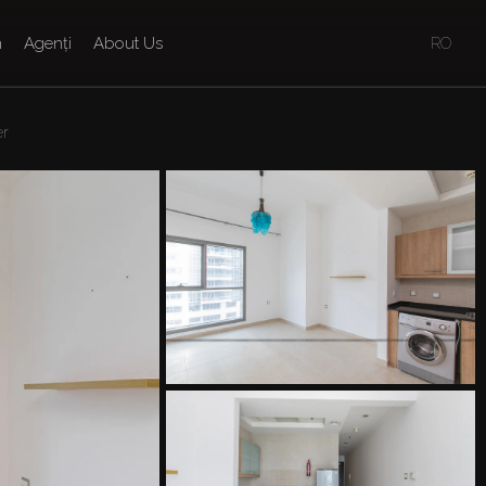
n
Agenți
About Us
RO
r