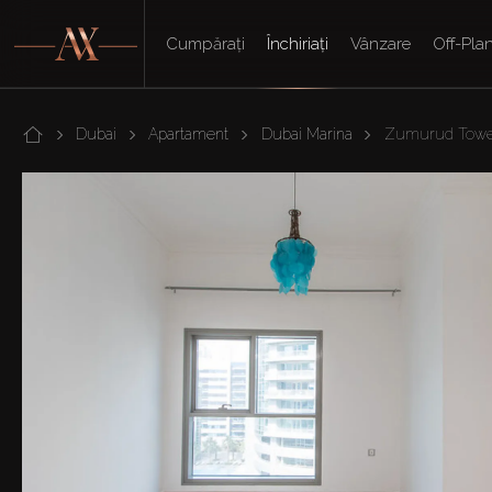
Cumpărați
Închiriați
Vânzare
Off-Pla
Dubai
Apartament
Dubai Marina
Zumurud Towe