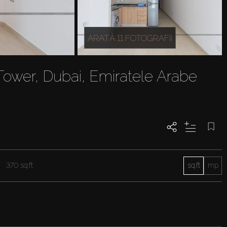
ARATĂ 11 FOTOGRAFII
ower, Dubai, Emiratele Arabe
370 sq.ft
sq.ft
mp