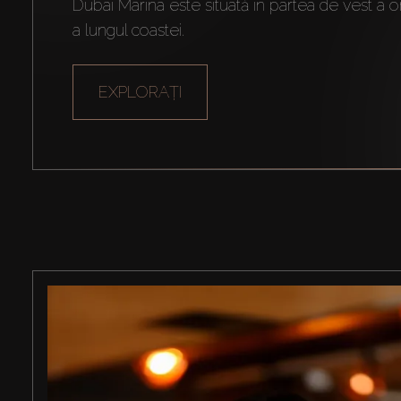
Dubai Marina este situată în partea de vest a o
a lungul coastei.
EXPLORAȚI