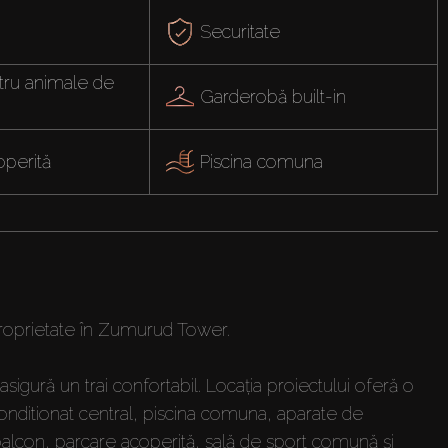
Securitate
ru animale de 
Garderobă built-in
operită
Piscina comuna
roprietate în Zumurud Tower.
sigură un trai confortabil. Locația proiectului oferă o
 conditionat central, piscina comuna, aparate de
 balcon, parcare acoperită, sală de sport comună și