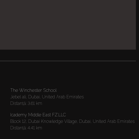
The Winchester School
Jebel ali, Dubai, United Arab Emirates
Distanţă:
3.61 km
Icademy Middle East FZ.LLC
Block 12, Dubai Knowledge Village, Dubai, United Arab Emirates
Distanţă:
4.41 km