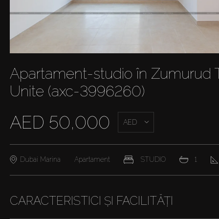
Apartament-studio în Zumurud T
Unite (axc-3996260)
AED 50,000
AED
Dubai Marina
Apartament
STUDIO
1
CARACTERISTICI ȘI FACILITĂȚI