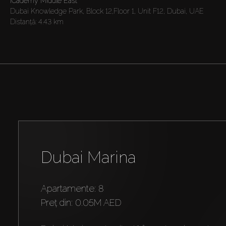
iCademy Middle East
Dubai Knowledge Park, Block 12,Floor 1, Unit F12, Dubai, UAE
Distanţă:
4.43 km
Dubai Marina
Apartamente: 8
preț din:
0.05M AED