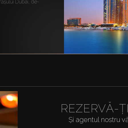
rașului Dubai, de-
REZERVĂ-Ț
Și agentul nostru v