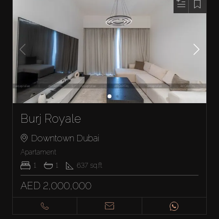
Burj Royale
Downtown Dubai
Apartament
1
1
637
sq.ft
AED 2,000,000