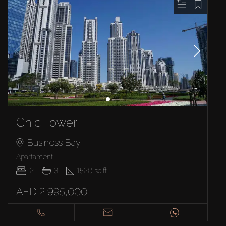
Chic Tower
Business Bay
Apartament
2
3
1520
sq.ft
AED 2,995,000