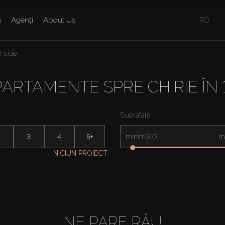
n
Agenți
About Us
RO
thside
PARTAMENTE SPRE CHIRIE ÎN 
Suprafață
2
3
4
5+
minim
m
NICIUN PROIECT
NE PARE RĂU