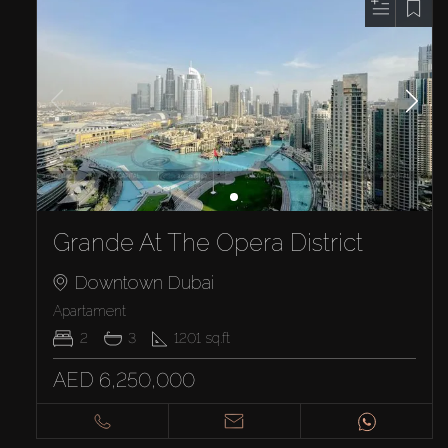
Grande At The Opera District
Downtown Dubai
Apartament
2
3
1201
sq.ft
AED 6,250,000