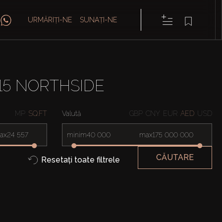
URMĂRIȚI-NE
SUNAȚI-NE
15 NORTHSIDE
MP
SQ.FT
Valută
GBP
CNY
EUR
AED
USD
ax
minim
max
CĂUTARE
Resetați toate filtrele