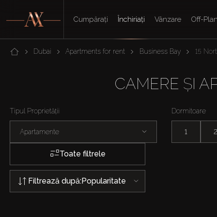
Cumpărați
Închiriați
Vânzare
Off-Pla
Dubai
Apartments for rent
Business Bay
15 Nor
CAMERE ȘI A
Tipul Proprietății
Dormitoare
Apartamente
1
Toate filtrele
Filtrează după:
Popularitate