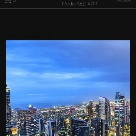
Medie
AED 47M
37M
7
Vedere
Medie
AED 37M
Zonele din apropiere