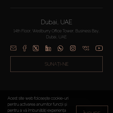
Dubai, UAE
14th Floor, Westburry Office Tower, Business Bay,
Dubai, UAE
SUNAȚI-NE
Acest site web folosește cookie-uri
AX CAPITAL ©2026 Toate drepturile rezervate
pentru activarea anumitor funcții și
Termeni de
Politica de
Harta site-
pentru a vă îmbunătăți experiența
utilizare
Confidențialitate
ului