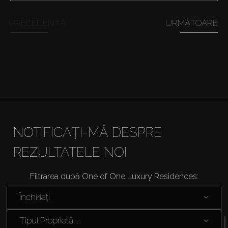
PRECEDENTĂ
URMĂTOARE
Cumpărați
Închiriați
Vânzare
Off-Plan
NOTIFICAȚI-MĂ DESPRE
REZULTATELE NOI
Agenți
Filtrarea după One of One Luxury Residences:
About Us
Închiriați
Tipul Proprietă ...