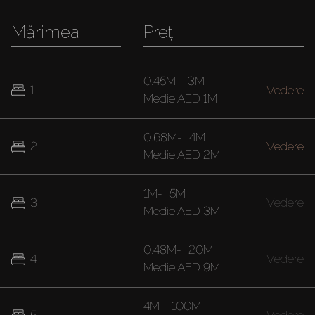
Mărimea
Preț
0.45M
-
3M
1
Vedere
Medie
AED 1M
0.68M
-
4M
2
Vedere
Medie
AED 2M
1M
-
5M
3
Vedere
Medie
AED 3M
0.48M
-
20M
4
Vedere
Medie
AED 9M
4M
-
100M
5
Vedere