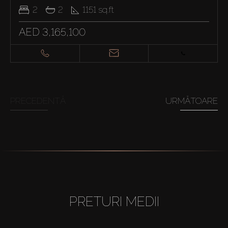
2
2
1151
sq.ft
AED 3,165,100
PRECEDENTĂ
URMĂTOARE
PRETURI MEDII