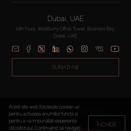
Dubai, UAE
14th Floor, Westburry Office Tower, Business Bay,
Dubai, UAE
SUNAȚI-NE
Acest site web folosește cookie-uri
AX CAPITAL ©2026 Toate drepturile rezervate
pentru activarea anumitor funcții și
Termeni de
Politica de
Harta site-
pentru a vă îmbunătăți experiența
ÎNCHIDE
utilizare
Confidențialitate
ului
utilizatorului. Continuând să navigați