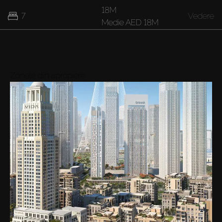
18M
7
Vedere
Medie
AED 18M
Zonele din apropiere