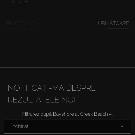
VEDERE
Cumpărați
PRECEDENTĂ
URMĂTOARE
Închiriați
Vânzare
Off-Plan
Agenți
NOTIFICAȚI-MĂ DESPRE
REZULTATELE NOI
About Us
Filtrarea după Bayshore at Creek Beach 4:
Închiriați