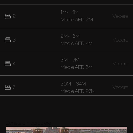
1M
-
4M
2
Vedere
Medie
AED 2M
2M
-
5M
3
Vedere
Medie
AED 4M
3M
-
7M
4
Vedere
Medie
AED 5M
20M
-
34M
7
Vedere
Medie
AED 27M
Zonele din apropiere