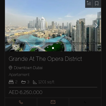
Grande At The Opera District
Downtown Dubai
Apartament
2
3
1201
sq.ft
AED 6,250,000