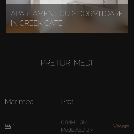
APARTAMENT CU 2 DORMITOARE
ÎN CREEK GATE
PRETURI MEDII
Mărimea
Preț
0.94M
-
3M
1
Vedere
Medie
AED 2M