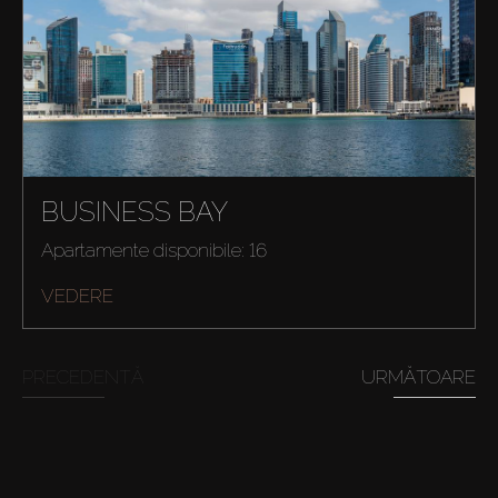
Închiriați
Vânzare
Off-Plan
BUSINESS BAY
Agenți
Apartamente disponibile: 16
About Us
VEDERE
PRECEDENTĂ
URMĂTOARE