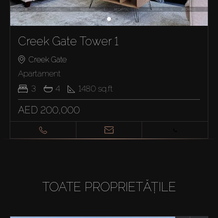
Creek Gate Tower 1
Creek Gate
Apartament
3
4
1480
sq.ft
AED 200,000
TOATE PROPRIETĂȚILE