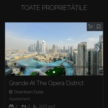
TOATE PROPRIETĂȚILE
Grande At The Opera District
Downtown Dubai
Apartament
2
3
1201
sq.ft