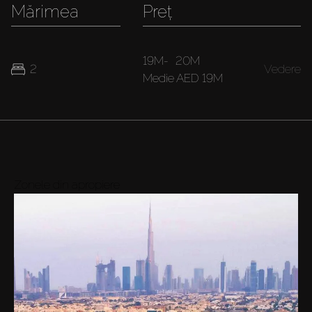
Mărimea
Preț
19M
-
20M
2
Vedere
Medie
AED 19M
Zonele din apropiere