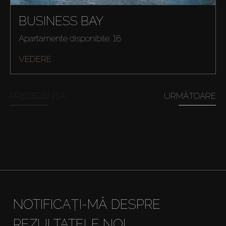
BUSINESS BAY
Cumpărați
Apartamente disponibile: 16
VEDERE
Închiriați
PRECEDENTĂ
URMĂTOARE
Vânzare
Off-Plan
Agenți
About Us
NOTIFICAȚI-MĂ DESPRE
REZULTATELE NOI